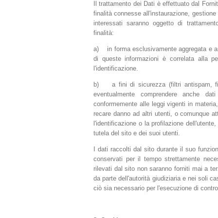
Il trattamento dei Dati è effettuato dal For
finalità connesse all'instaurazione, gestione 
interessati saranno oggetto di trattament
finalità:
a) in forma esclusivamente aggregata e anon
di queste informazioni è correlata alla 
l'identificazione.
b) a fini di sicurezza (filtri antispam, fi
eventualmente comprendere anche dati p
conformemente alle leggi vigenti in materia,
recare danno ad altri utenti, o comunque att
l'identificazione o la profilazione dell'utente, 
tutela del sito e dei suoi utenti.
I dati raccolti dal sito durante il suo funzi
conservati per il tempo strettamente neces
rilevati dal sito non saranno forniti mai a t
da parte dell'autorità giudiziaria e nei soli c
ciò sia necessario per l'esecuzione di control