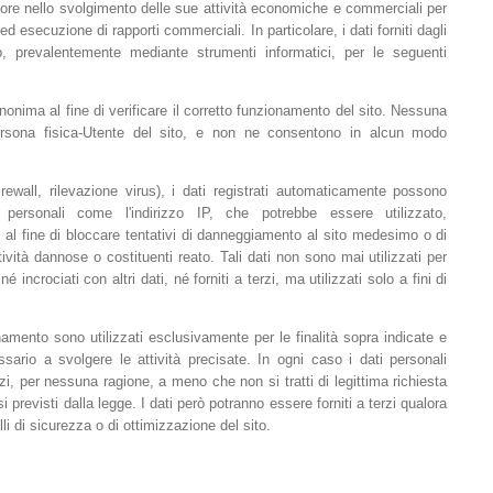
nitore nello svolgimento delle sue attività economiche e commerciali per
ed esecuzione di rapporti commerciali. In particolare, i dati forniti dagli
o, prevalentemente mediante strumenti informatici, per le seguenti
ima al fine di verificare il corretto funzionamento del sito. Nessuna
persona fisica-Utente del sito, e non ne consentono in alcun modo
rewall, rilevazione virus), i dati registrati automaticamente possono
ersonali come l'indirizzo IP, che potrebbe essere utilizzato,
 al fine di bloccare tentativi di danneggiamento al sito medesimo o di
ività dannose o costituenti reato. Tali dati non sono mai utilizzati per
né incrociati con altri dati, né forniti a terzi, ma utilizzati solo a fini di
onamento sono utilizzati esclusivamente per le finalità sopra indicate e
sario a svolgere le attività precisate. In ogni caso i dati personali
erzi, per nessuna ragione, a meno che non si tratti di legittima richiesta
asi previsti dalla legge. I dati però potranno essere forniti a terzi qualora
li di sicurezza o di ottimizzazione del sito.