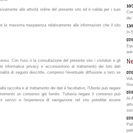
10/
ivamente alle attività online del presente sito ed è valida per i suoi
Com
dei 
ire la massima trasparenza relativamente alle informazioni che il sito
13/
In-
07/
Equ
aut
Ne
senso. Con l'uso o la consultazione del presente sito i visitatori e gli
te informativa privacy e acconsentono al trattamento dei loro dati
inalità di seguito descritte, compreso l'eventuale diffusione a terzi se
07/
Volo
Giu
alla raccolta e al trattamento dei dati è facoltativo, l'Utente può negare
07/
 momento un consenso già fornito. Tuttavia negare il consenso può
AI 
uni servizi e l'esperienza di navigazione nel sito potrebbe essere
atti
sis
07/
Patt
part