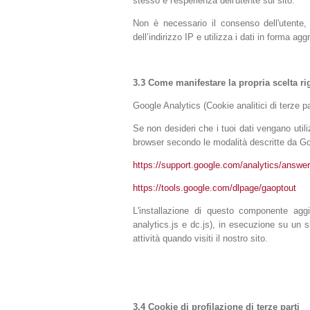
stesso e l'esperienza dell'utente sul sito.
Non è necessario il consenso dell'utente
dell’indirizzo IP e utilizza i dati in forma agg
3.3 Come manifestare la propria scelta rig
Google Analytics (Cookie analitici di terze pa
Se non desideri che i tuoi dati vengano util
browser secondo le modalità descritte da Goo
https://support.google.com/analytics/answe
https://tools.google.com/dlpage/gaoptout
L'installazione di questo componente agg
analytics.js e dc.js), in esecuzione su un s
attività quando visiti il nostro sito.
3.4 Cookie di profilazione di terze parti