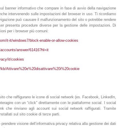
 sul banner informativo che compare in fase di avvio della navigazione
e anche intervenendo sulle impostazioni del browser in uso. Ti ricordiamo
navigazione può causare il malfunzionamento del sito o potrebbe rendere
wser presenta procedure diverse per la gestione delle impostazioni. Di
ioni per i browser più comuni:
om/it-it/windows7/block-enable-or-allow-cookies
/accounts/answer/61416?hl=it
vacy/it/cookies
g/it/kb/Attivare%20e%20disattivare%20i%20cookie
l sito che raffigurano le icone di social network (es. Facebook, LinkedIn,
teragire con un “click” direttamente con le piattaforme social. I social
nk che rinviano agli account sui social network raffigurati. Tramite
nstallati sul sito cookie di terze parti.
 prendere visione dell’informativa privacy relativa alla gestione dei dati