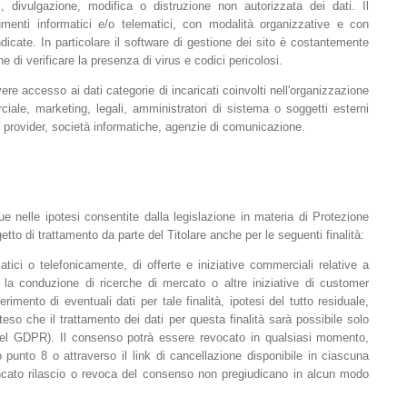
, divulgazione, modifica o distruzione non autorizzata dei dati. Il
umenti informatici e/o telematici, con modalità organizzative e con
indicate. In particolare il software di gestione dei sito è costantemente
 di verificare la presenza di virus e codici pericolosi.
avere accesso ai dati categorie di incaricati coinvolti nell'organizzazione
iale, marketing, legali, amministratori di sistema o soggetti esterni
ing provider, società informatiche, agenzie di comunicazione.
 nelle ipotesi consentite dalla legislazione in materia di Protezione
etto di trattamento da parte del Titolare anche per le seguenti finalità:
ici o telefonicamente, di offerte e iniziative commerciali relative a
la conduzione di ricerche di mercato o altre iniziative di customer
erimento di eventuali dati per tale finalità, ipotesi del tutto residuale,
teso che il trattamento dei dati per questa finalità sarà possibile solo
) del GDPR). Il consenso potrà essere revocato in qualsiasi momento,
 punto 8 o attraverso il link di cancellazione disponibile in ciascuna
ncato rilascio o revoca del consenso non pregiudicano in alcun modo