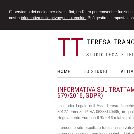
Ci serviamo dei cookie per diversi fini, tra l'altro per consentire funzioni
nostra
informativa sulla privacy e sui cookie.
Può gestire le impostazioni
TT
TERESA TRAN
STUDIO LEGALE TE
HOME
LO STUDIO
ATTIV
INFORMATIVA SUL TRATTAME
679/2016, GDPR)
Lo studio Legale dell Avv. Teresa Tranchi
50127. Firenze P.IVA 06385140485, in qualità
Regolamento Europeo 679/2016 relativo alla 
Il presente sito rispetta e tutela la riservat
e proporzionato per non ledere i diritti degli u