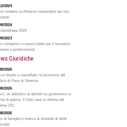
12/2024
e vendere su Amazon tutelandosi dai resi
clienti
09/2024
Subordinata 2024
09/2023
o compenso e nuove tutele per il lavoratori
onomi e professionisti
ws Giuridiche
08/2026
 in ritardo o cancellato: la pronuncia del
dice di Pace di Venezia
08/2026
Act: ok definitivo ai decreti su governance e
vità di polizia. Il Cdm vara la riforma del
tema 231
08/2026
o di famiglia e riserva al donante di diritti
icolari