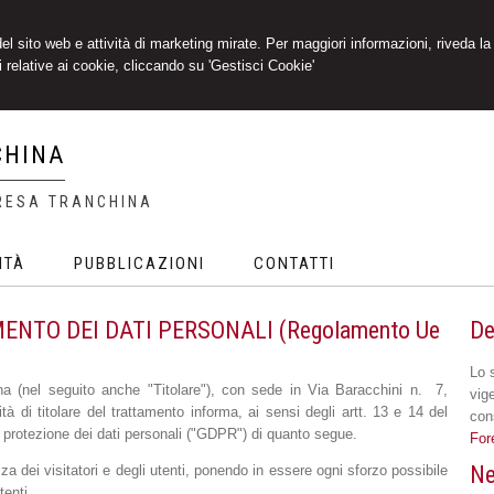
 del sito web e attività di marketing mirate. Per maggiori informazioni, riveda la
 relative ai cookie, cliccando su 'Gestisci Cookie'
CHINA
RESA TRANCHINA
ITÀ
PUBBLICAZIONI
CONTATTI
NTO DEI DATI PERSONALI (Regolamento Ue
De
Lo 
na (nel seguito anche "Titolare"), con sede in Via Baracchini n. 7,
vige
 di titolare del trattamento informa, ai sensi degli artt. 13 e 14 del
con
protezione dei dati personali ("GDPR") di quanto segue.
For
Ne
ezza dei visitatori e degli utenti, ponendo in essere ogni sforzo possibile
tenti.