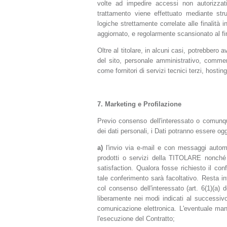
volte ad impedire accessi non autorizzati
trattamento viene effettuato mediante str
logiche strettamente correlate alle finalità 
aggiornato, e regolarmente scansionato al fine
Oltre al titolare, in alcuni casi, potrebbero 
del sito, personale amministrativo, commerc
come fornitori di servizi tecnici terzi, host
7.
Marketing e Profilazione
Previo consenso dell'interessato o comunque
dei dati personali, i Dati potranno essere ogg
a)
l'invio via e-mail e con messaggi automat
prodotti o servizi della TITOLARE nonché 
satisfaction. Qualora fosse richiesto il conf
tale conferimento sarà facoltativo. Resta in
col consenso dell'interessato (art. 6(1)(a
liberamente nei modi indicati al successivo
comunicazione elettronica. L'eventuale ma
l'esecuzione del Contratto;