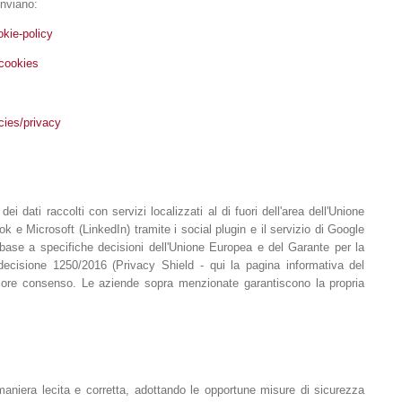
inviano:
okie-policy
cookies
cies/privacy
ei dati raccolti con servizi localizzati al di fuori dell'area dell'Unione
 e Microsoft (LinkedIn) tramite i social plugin e il servizio di Google
n base a specifiche decisioni dell'Unione Europea e del Garante per la
a decisione 1250/2016 (Privacy Shield - qui la pagina informativa del
eriore consenso. Le aziende sopra menzionate garantiscono la propria
in maniera lecita e corretta, adottando le opportune misure di sicurezza