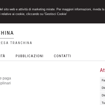
 del sito web e attività di marketing mirate. Per maggiori informazioni, riveda la
 relative ai cookie, cliccando su 'Gestisci Cookie'
CHINA
RESA TRANCHINA
ITÀ
PUBBLICAZIONI
CONTATTI
At
te paga
Fa
plinari
Dir
Di
Tu