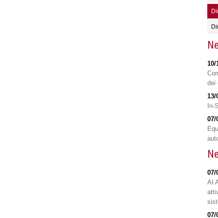
Di
Di
Ne
10/
Com
dei 
13/
In-
07/
Equ
aut
Ne
07/
AI 
atti
sis
07/