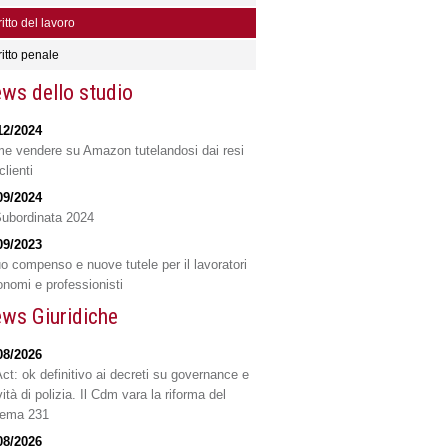
ritto del lavoro
ritto penale
ws dello studio
12/2024
e vendere su Amazon tutelandosi dai resi
clienti
09/2024
Subordinata 2024
09/2023
o compenso e nuove tutele per il lavoratori
onomi e professionisti
ws Giuridiche
08/2026
Act: ok definitivo ai decreti su governance e
vità di polizia. Il Cdm vara la riforma del
tema 231
08/2026