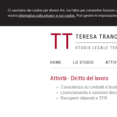
Ci serviamo dei cookie per diversi fini, tra l'altro per consentire funzioni
nostra
informativa sulla privacy e sui cookie.
Può gestire le impostazioni
TT
TERESA TRAN
STUDIO LEGALE TE
HOME
LO STUDIO
ATTIV
Attività - Diritto del lavoro
Consulenza su contratti e bus
Licenziamento e sanzioni disci
Recupero stipendi e TFR